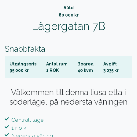
Såld
80 000 kr
Lägergatan 7B
Snabbfakta
Utgångspris
Antal rum
Boarea
Avgift
95 000 kr
1 ROK
40 kvm
3 035 kr
Välkommen till denna ljusa etta i
söderläge, på nedersta våningen
Centralt läge
1 r o k
Nedersta våning