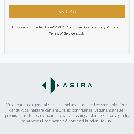
SKICKA
This site is protected by reCAPTCHA and the Google
Privacy Policy
and
Terms of Service
apply.
Vi skapar nästa generations fastighetsmäklare med en smart plattform
där duktiga mäklare kan ansluta sig och frilansa. Vi tillhandahåller
premiumtjänster och skapar innovativa lösningar där de kan dela glädje
samt växa tillsammans. Såklart med kunden i fokus!