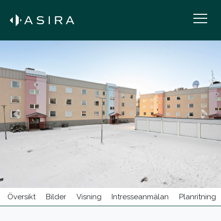
BOSTÄDER TILL SALU
HITTA MÄKLARE/PERSONAL
Previous
Next
KONTOR
KARRIÄR
BUY IN SWEDEN
Översikt
Bilder
Visning
Intresseanmälan
Planritning