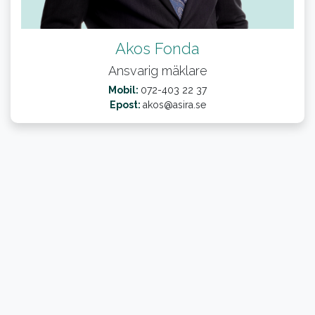
Akos Fonda
Ansvarig mäklare
Mobil:
072-403 22 37
Epost:
akos@asira.se