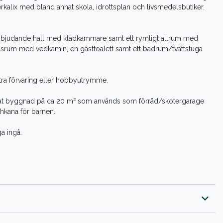
erkalix med bland annat skola, idrottsplan och livsmedelsbutiker.
n inbjudande hall med klädkammare samt ett rymligt allrum med
rdagsrum med vedkamin, en gästtoalett samt ett badrum/tvättstuga
xtra förvaring eller hobbyutrymme.
eparat byggnad på ca 20 m² som används som förråd/skotergarage
hkana för barnen.
a ingå.