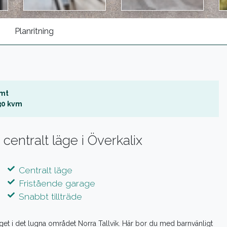
Planritning
mt
30 kvm
entralt läge i Överkalix
Centralt läge
Fristående garage
Snabbt tillträde
äget i det lugna området Norra Tallvik. Här bor du med barnvänligt