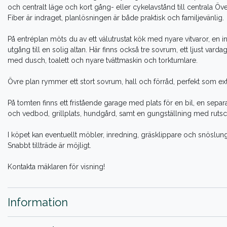
och centralt läge och kort gång- eller cykelavstånd till centrala Öv
Fiber är indraget, planlösningen är både praktisk och familjevänlig.
På entréplan möts du av ett välutrustat kök med nyare vitvaror, e
utgång till en solig altan. Här finns också tre sovrum, ett ljust va
med dusch, toalett och nyare tvättmaskin och torktumlare.
Övre plan rymmer ett stort sovrum, hall och förråd, perfekt som e
På tomten finns ett fristående garage med plats för en bil, en s
och vedbod, grillplats, hundgård, samt en gungställning med rutsc
I köpet kan eventuellt möbler, inredning, gräsklippare och snöslung
Snabbt tillträde är möjligt.
Kontakta mäklaren för visning!
Information