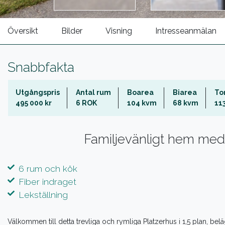
Översikt
Bilder
Visning
Intresseanmälan
Snabbfakta
Utgångspris
Antal rum
Boarea
Biarea
To
495 000 kr
6 ROK
104 kvm
68 kvm
11
Familjevänligt hem med c
6 rum och kök
Fiber indraget
Lekställning
Välkommen till detta trevliga och rymliga Platzerhus i 1,5 plan, bel