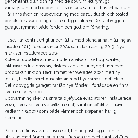
genomtänkt planlösning med tre sovrum, ett rymligt
vardagsrum med öppen spis, stort kök samt ett fräscht badrum.
Här finns även en relaxavdelning med bastu, dusch och toalett –
perfekt för avkoppling efter en dag i naturen. Det vidbyggda
garaget rymmer både fordon och gott om förvaring.
Huset har kontinuerligt underhållits med bland annat målning av
fasaden 2015, fönsterkanter 2024 samt takmålning 2019. Nya
markiser installerades 2019.
Köket är uppdaterat med moderna vitvaror av hög kvalitet,
inklusive induktionsspis, diskmaskin samt inbyggd ugn med
brödbakarfunktion. Badrummet renoverades 2021 med ny
toalett, handfat samt duschkabin med hydromassagefunktion.
Det vidbyggda garaget har fått nya fönster, i förrådsdelen finns
även en ny frysbox.
Uppvärmning sker via smarta oljefyllda elradiatorer (installerade
2021, styrbara även via wifi/internet) samt en effektiv Tulikivi
vedkamin (2003) som både värmer och skapar en härlig
stämning.
På tomten finns även en isolerad, timrad gäststuga som är
utrustad med öppen spis, nya infraröda element samt kyl/frys,