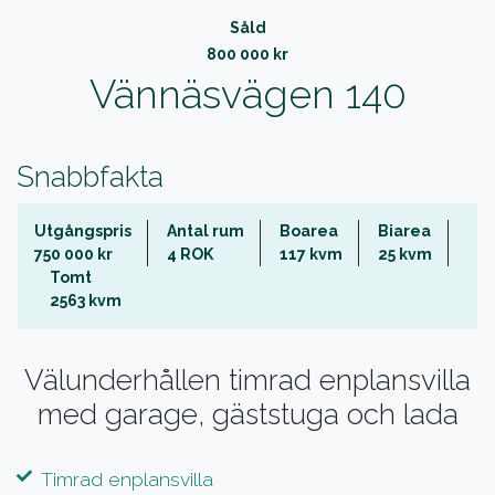
Såld
800 000 kr
Vännäsvägen 140
Snabbfakta
Utgångspris
Antal rum
Boarea
Biarea
750 000 kr
4 ROK
117 kvm
25 kvm
Tomt
2563 kvm
Välunderhållen timrad enplansvilla
med garage, gäststuga och lada
Timrad enplansvilla