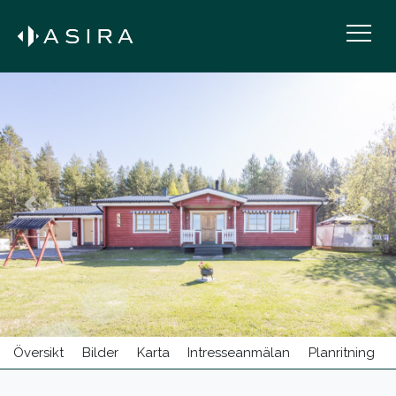
BOSTÄDER TILL SALU
HITTA MÄKLARE/PERSONAL
Previous
Next
KONTOR
KARRIÄR
BUY IN SWEDEN
Översikt
Bilder
Karta
Intresseanmälan
Planritning