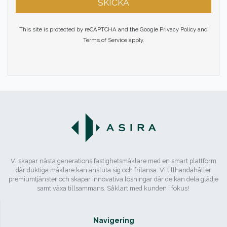
SKICKA
This site is protected by reCAPTCHA and the Google
Privacy Policy
and
Terms of Service
apply.
Vi skapar nästa generations fastighetsmäklare med en smart plattform
där duktiga mäklare kan ansluta sig och frilansa. Vi tillhandahåller
premiumtjänster och skapar innovativa lösningar där de kan dela glädje
samt växa tillsammans. Såklart med kunden i fokus!
Navigering