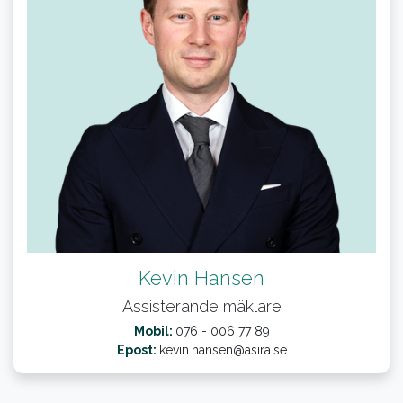
Kevin Hansen
Assisterande mäklare
Mobil:
076 - 006 77 89
Epost:
kevin.hansen@asira.se