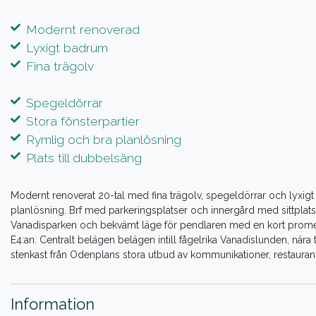
Modernt renoverad
Lyxigt badrum
Fina trägolv
Spegeldörrar
Stora fönsterpartier
Rymlig och bra planlösning
Plats till dubbelsäng
Modernt renoverat 20-tal med fina trägolv, spegeldörrar och lyxigt 
planlösning. Brf med parkeringsplatser och innergård med sittplatse
Vanadisparken och bekvämt läge för pendlaren med en kort promena
E4:an. Centralt belägen belägen intill fågelrika Vanadislunden, nära
stenkast från Odenplans stora utbud av kommunikationer, restaurang
Information