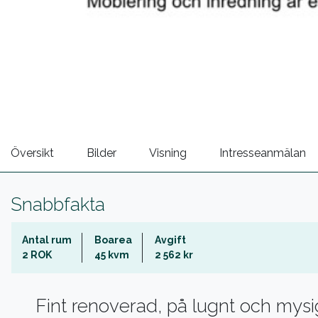
Översikt
Bilder
Visning
Intresseanmälan
Snabbfakta
Antal rum
Boarea
Avgift
2 ROK
45 kvm
2 562 kr
Fint renoverad, på lugnt och mysig