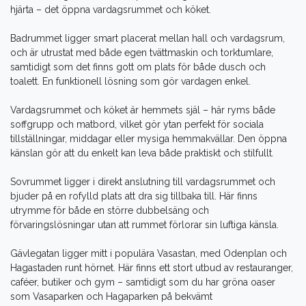
hjärta – det öppna vardagsrummet och köket.
Badrummet ligger smart placerat mellan hall och vardagsrum,
och är utrustat med både egen tvättmaskin och torktumlare,
samtidigt som det finns gott om plats för både dusch och
toalett. En funktionell lösning som gör vardagen enkel.
Vardagsrummet och köket är hemmets själ – här ryms både
soffgrupp och matbord, vilket gör ytan perfekt för sociala
tillställningar, middagar eller mysiga hemmakvällar. Den öppna
känslan gör att du enkelt kan leva både praktiskt och stilfullt.
Sovrummet ligger i direkt anslutning till vardagsrummet och
bjuder på en rofylld plats att dra sig tillbaka till. Här finns
utrymme för både en större dubbelsäng och
förvaringslösningar utan att rummet förlorar sin luftiga känsla.
Gävlegatan ligger mitt i populära Vasastan, med Odenplan och
Hagastaden runt hörnet. Här finns ett stort utbud av restauranger,
caféer, butiker och gym – samtidigt som du har gröna oaser
som Vasaparken och Hagaparken på bekvämt