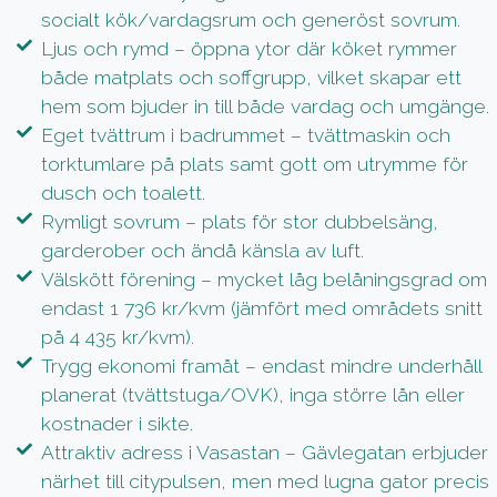
socialt kök/vardagsrum och generöst sovrum.
Ljus och rymd – öppna ytor där köket rymmer
både matplats och soffgrupp, vilket skapar ett
hem som bjuder in till både vardag och umgänge.
Eget tvättrum i badrummet – tvättmaskin och
torktumlare på plats samt gott om utrymme för
dusch och toalett.
Rymligt sovrum – plats för stor dubbelsäng,
garderober och ändå känsla av luft.
Välskött förening – mycket låg belåningsgrad om
endast 1 736 kr/kvm (jämfört med områdets snitt
på 4 435 kr/kvm).
Trygg ekonomi framåt – endast mindre underhåll
planerat (tvättstuga/OVK), inga större lån eller
kostnader i sikte.
Attraktiv adress i Vasastan – Gävlegatan erbjuder
närhet till citypulsen, men med lugna gator precis