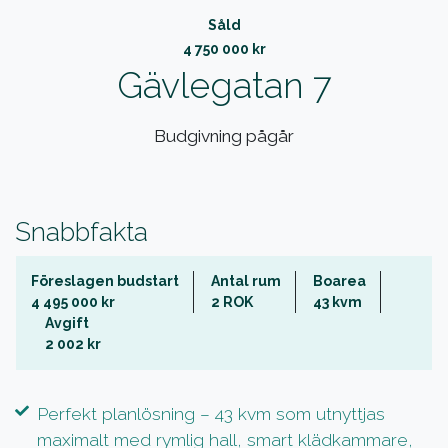
Såld
4 750 000 kr
Gävlegatan 7
Budgivning pågår
Snabbfakta
Föreslagen budstart
Antal rum
Boarea
4 495 000 kr
2 ROK
43 kvm
Avgift
2 002 kr
Perfekt planlösning – 43 kvm som utnyttjas
maximalt med rymlig hall, smart klädkammare,