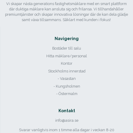
Vi skapar nästa generations fastighetsmäklare med en smart plattform
där duktiga mäklare kan ansluta sig och frilansa. Vi tillhandahåller
premiumtjänster och skapar innovativa lösningar där de kan dela glädje
samt växa tillsammans. Såklart med kunden i fokus!
Navigering
Bostäder till salu
Hitta mäklare/personal
Kontor
Stockholms innerstad
- Vasastan
- Kungsholmen
- Östermalm
Kontakt
info@asira.se
Svarar vanligtvis inom 1 timme alla dagar i veckan 8-20