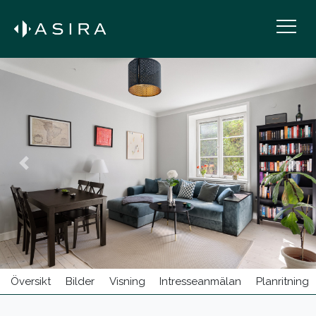
BOSTÄDER TILL SALU
HITTA MÄKLARE/PERSONAL
Previous
Next
KONTOR
KARRIÄR
BUY IN SWEDEN
Översikt
Bilder
Visning
Intresseanmälan
Planritning