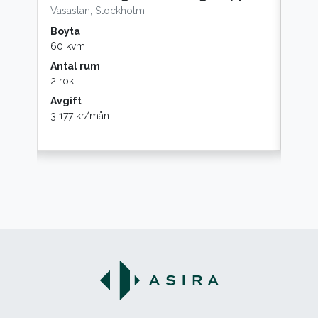
Vasastan, Stockholm
Gärd
Boyta
Boy
60 kvm
43 k
Antal rum
Anta
2 rok
2 rok
Avgift
Avgi
3 177 kr/mån
1 10