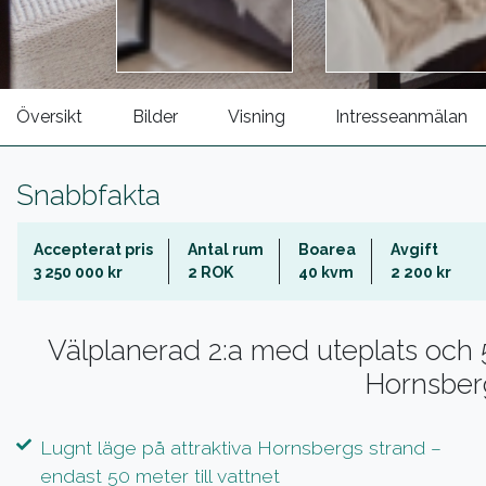
Översikt
Bilder
Visning
Intresseanmälan
Snabbfakta
Accepterat pris
Antal rum
Boarea
Avgift
3 250 000 kr
2 ROK
40 kvm
2 200 kr
Välplanerad 2:a med uteplats och 50
Hornsberg
Lugnt läge på attraktiva Hornsbergs strand –
endast 50 meter till vattnet