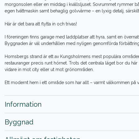
morgonsolen eller en middag i kvällsljuset. Sovrummet rymmer b
egen tvättmaskin samt behaglig golvvärme – en lyxig detalj, särskilt
Här är det bara att flytta in och trivas!
I föreningen finns garage med laddplatser att hyra, samt en överna
Byggnaden är väl underhållen med nyligen genomförda förbättringa
Hornsbergs strand är ett av Kungsholmens mest populära områden 
restauranger precis runt hörnet. Trots det centrala läget bor du hä
vidare in mot city eller ut mot grönområden.
Ett modernt hem i ett område som har allt – varmt välkommen på v
Information
Byggnad